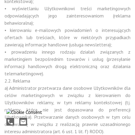
kontekstowa);
• wyświetlaniu Użytkownikowi treści marketingowych
odpowiadających jego zainteresowaniom (reklama
behawioralna);
• kierowaniu e-mailowych powiadomień o interesujących
ofertach lub treściach, które w niektórych przypadkach
zawierają informacje handlowe (usługa newslettera);
• prowadzeniu innego rodzaju działań związanych z
marketingiem bezpośrednim towarów i usług (przesyłanie
informacji handlowych drogą elektroniczną oraz działania
telemarketingowe).
2.2. Reklama
a) Administrator przetwarza dane osobowe Użytkowników dla
celów marketingowych w związku z kierowaniem do
Użytkowników reklamy, w tym reklamy kontekstowej (tj.
reklamy, która nie jest dopasowana do preferencji
Użytkownika). Przetwarzanie danych osobowych w tym celu
phone
mail
odbywa się w związku z realizacją prawnie uzasadnionego
interesu administratora (art. 6 ust. 1 lit. f) RODO).