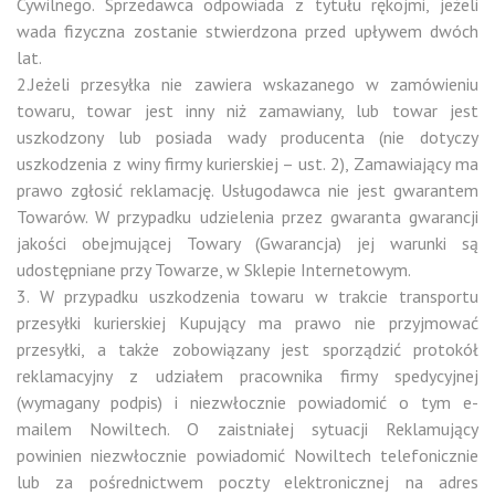
Cywilnego. Sprzedawca odpowiada z tytułu rękojmi, jeżeli
wada fizyczna zostanie stwierdzona przed upływem dwóch
lat.
2.Jeżeli przesyłka nie zawiera wskazanego w zamówieniu
towaru, towar jest inny niż zamawiany, lub towar jest
uszkodzony lub posiada wady producenta (nie dotyczy
uszkodzenia z winy firmy kurierskiej – ust. 2), Zamawiający ma
prawo zgłosić reklamację. Usługodawca nie jest gwarantem
Towarów. W przypadku udzielenia przez gwaranta gwarancji
jakości obejmującej Towary (Gwarancja) jej warunki są
udostępniane przy Towarze, w Sklepie Internetowym.
3. W przypadku uszkodzenia towaru w trakcie transportu
przesyłki kurierskiej Kupujący ma prawo nie przyjmować
przesyłki, a także zobowiązany jest sporządzić protokół
reklamacyjny z udziałem pracownika firmy spedycyjnej
(wymagany podpis) i niezwłocznie powiadomić o tym e-
mailem Nowiltech. O zaistniałej sytuacji Reklamujący
powinien niezwłocznie powiadomić Nowiltech telefonicznie
lub za pośrednictwem poczty elektronicznej na adres