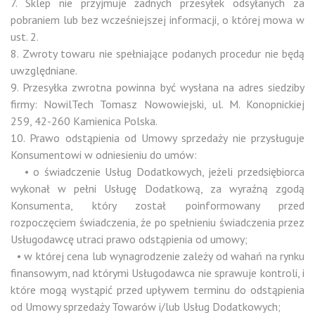
7. Sklep nie przyjmuje żadnych przesyłek odsyłanych za
pobraniem lub bez wcześniejszej informacji, o której mowa w
ust. 2.
8. Zwroty towaru nie spełniające podanych procedur nie będą
uwzględniane.
9. Przesyłka zwrotna powinna być wysłana na adres siedziby
firmy: NowilTech Tomasz Nowowiejski, ul. M. Konopnickiej
259, 42-260 Kamienica Polska.
10. Prawo odstąpienia od Umowy sprzedaży nie przysługuje
Konsumentowi w odniesieniu do umów:
• o świadczenie Usług Dodatkowych, jeżeli przedsiębiorca
wykonał w pełni Usługę Dodatkową, za wyraźną zgodą
Konsumenta, który został poinformowany przed
rozpoczęciem świadczenia, że po spełnieniu świadczenia przez
Usługodawcę utraci prawo odstąpienia od umowy;
• w której cena lub wynagrodzenie zależy od wahań na rynku
finansowym, nad którymi Usługodawca nie sprawuje kontroli, i
które mogą wystąpić przed upływem terminu do odstąpienia
od Umowy sprzedaży Towarów i/lub Usług Dodatkowych;