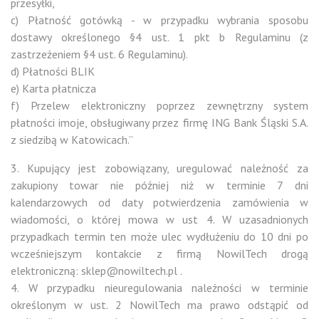
przesyłki,
c) Płatność gotówką - w przypadku wybrania sposobu
dostawy określonego §4 ust. 1 pkt b Regulaminu (z
zastrzeżeniem §4 ust. 6 Regulaminu).
d) Płatności BLIK
e) Karta płatnicza
f) Przelew elektroniczny poprzez zewnętrzny system
płatności imoje, obsługiwany przez firmę ING Bank Śląski S.A.
z siedzibą w Katowicach.”
3. Kupujący jest zobowiązany, uregulować należność za
zakupiony towar nie później niż w terminie 7 dni
kalendarzowych od daty potwierdzenia zamówienia w
wiadomości, o której mowa w ust 4. W uzasadnionych
przypadkach termin ten może ulec wydłużeniu do 10 dni po
wcześniejszym kontakcie z firmą NowilTech drogą
elektroniczną: sklep@nowiltech.pl .
4. W przypadku nieuregulowania należności w terminie
określonym w ust. 2 NowilTech ma prawo odstąpić od