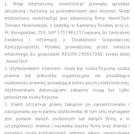
1. Sklep internetowy: nowiltech.pl prowadzi sprzedaż
detaliczną i hurtową za pośrednictwem sieci Internet. Sklep
internetowy: nowiltech.pl jest własnością firmy: NowilTech
Tomasz Nowowiejski, z siedzibą w Kamienicy Polskiej. przy ul.
M. Konopnickiej 259, NIP 5732481237,wpisany do Centralnej
Ewidencji i Informacji o Działalności Gospodarczej
Rzeczypospolitej Polskiej prowadzonej przez ministra
właściwego d.s. gospodarki. REGON 243657068, zwany dalej
„NowilTech”.
2. Użytkownikiem, Klientem - może być osoba fizyczna, osoba
prawna lub jednostka organizacyjna nie posiadająca
osobowości prawnej, posiadająca konto poczty elektronicznej.
Użytkownikami dokonującymi zakupów mogą być tylko
pełnoletnie osoby fizyczne.
3. Klient otrzymuje prawo zakupów po zarejestrowaniu i
zalogowaniu się w panelu użytkownika. W tym celu wymagane
jest podanie danych osobowych lub danych firmy, a w
szczególności: imienia i nazwiska (nazwy firmy oraz imienia i
nazwiska osoby kontaktowej), pełnego adresu zamieszkania