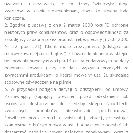
uważana za niezawartą. To, co strony świadczyły, ulega
zwrotowi w stanie niezmienionym, chyba że zmiana była
konieczna.
2. Zgodnie z ustawą z dnia 2 marca 2000 roku "O ochronie
niektórych praw konsumentów oraz o odpowiedzialności za
szkodę wyrządzoną przez produkt niebezpieczny", (Dz.U. 2000
Nr 22, poz. 271), Klient może zrezygnować (odstąpić od
umowy zawartej na odległość) z towaru kupionego w sklepie
bez podania przyczyny w ciągu 14 dni kalendarzowych od daty
odebrania towaru (liczy się data wysłania przesyłki ze
zwracanymi produktami, o której mowa w ust. 2), składając
stosowne oświadczenie na piśmie.
3. W przypadku podjęcia decyzji o odstąpieniu od umowy,
Zamawiający (kupujący) powinien, przed odesłaniem lub
osobistym dostarczenie do siedziby sklepu NowilTech,
zwracanych produktów, niezwłocznie poinformować
Nowiltech, przez e-mail, o zaistniałej sytuacji, przesyłając
skan pisma, o którym mowa w ust. 1. A następnie odesłać lub
dostarczyć osobiście towar, należycie zapakowany, wraz z