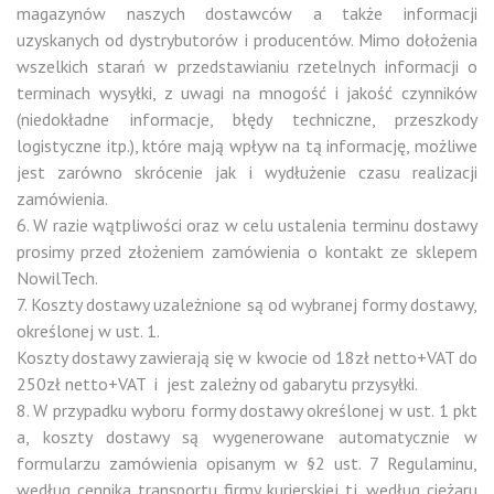
magazynów naszych dostawców a także informacji
uzyskanych od dystrybutorów i producentów. Mimo dołożenia
wszelkich starań w przedstawianiu rzetelnych informacji o
terminach wysyłki, z uwagi na mnogość i jakość czynników
(niedokładne informacje, błędy techniczne, przeszkody
logistyczne itp.), które mają wpływ na tą informację, możliwe
jest zarówno skrócenie jak i wydłużenie czasu realizacji
zamówienia.
6. W razie wątpliwości oraz w celu ustalenia terminu dostawy
prosimy przed złożeniem zamówienia o kontakt ze sklepem
NowilTech.
7. Koszty dostawy uzależnione są od wybranej formy dostawy,
określonej w ust. 1.
Koszty dostawy zawierają się w kwocie od 18zł netto+VAT do
250zł netto+VAT i jest zależny od gabarytu przysyłki.
8. W przypadku wyboru formy dostawy określonej w ust. 1 pkt
a, koszty dostawy są wygenerowane automatycznie w
formularzu zamówienia opisanym w §2 ust. 7 Regulaminu,
według cennika transportu firmy kurierskiej tj. według ciężaru