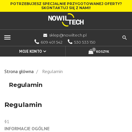
POTRZEBUJESZ SPECJALNIE PRZYGOTOWANEJ OFERTY?
SKONTAKTUJ SIĘ Z NAMI!
sklep@nowiltech.pl
menu
609 401 542
530 533 150
0
MOJE KONTO
KOSZYK
Strona główna
Regulamin
Regulamin
Regulamin
§1
INFORMACJE OGÓLNE