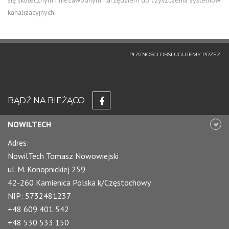
się skutecznym i niezawodnym narzędziem do czyszczenia systemów
kanalizacyjnych.
PŁATNOŚCI OBSŁUGUJEMY PRZEZ:
BĄDŹ NA BIEŻĄCO
NOWILTECH
Adres:
NowilTech Tomasz Nowowiejski
ul. M. Konopnickiej 259
42-260 Kamienica Polska k/Częstochowy
NIP: 5732481237
+48 609 401 542
+48 530 533 150