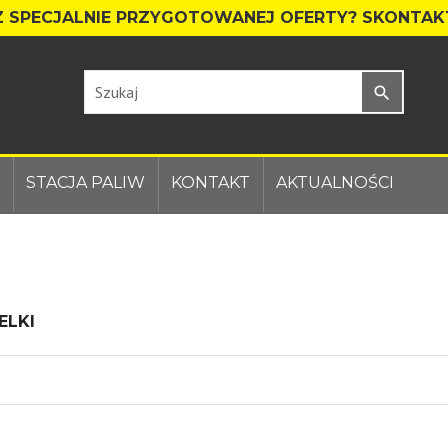
 SPECJALNIE PRZYGOTOWANEJ OFERTY?
SKONTAKT
search
STACJA PALIW
KONTAKT
AKTUALNOŚCI
ELKI