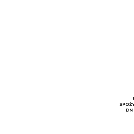
SPOŻ
DN 