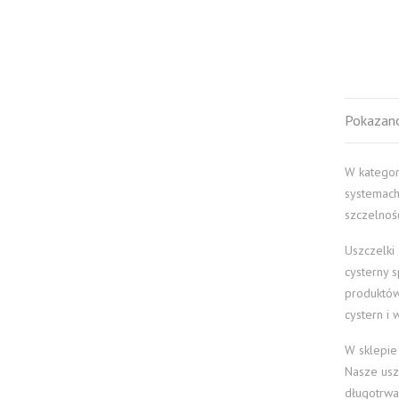
Pokazano
W kategor
systemach
szczelnoś
Uszczelki
cysterny 
produktów
cystern i
W sklepie
Nasze uszc
długotrwa