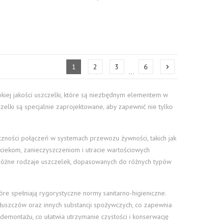
1
2
3
6
chevron_right
…
okiej jakości uszczelki, które są niezbędnym elementem w
elki są specjalnie zaprojektowane, aby zapewnić nie tylko
zności połączeń w systemach przewozu żywności, takich jak
ciekom, zanieczyszczeniom i utracie wartościowych
różne rodzaje uszczelek, dopasowanych do różnych typów
óre spełniają rygorystyczne normy sanitarno-higieniczne.
 tłuszczów oraz innych substancji spożywczych, co zapewnia
demontażu, co ułatwia utrzymanie czystości i konserwację