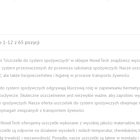
 1-12 z 65 pozycji
ii "Uszczelki do cystern spożywczych" w sklepie NowilTech znajdziesz wys
 cystern przeznaczonych do przewozu substancji spożywczych. Nasze uszcz
ć, ale także bezpieczeństwo i higienę w procesie transportu żywności.
 do cystern spożywczych odgrywają kluczową rolę w zapewnianiu hermetyc
spożywcze. Skuteczne uszczelnienie jest niezwykle ważne, aby zapobiec wy
 spożywczych. Nasza oferta uszczelek do cystern spożywczych obejmuje 
 wymagań związanych z transportem żywności.
 NowilTech oferujemy uszczelki wykonane z wysokiej jakości materiałów, kt
zelki są odporne na działanie wysokich i niskich temperatur, chemikaliów,
łą trwałość i niezawodność. Ponadto, nasze uszczelki są łatwe w montażu i 