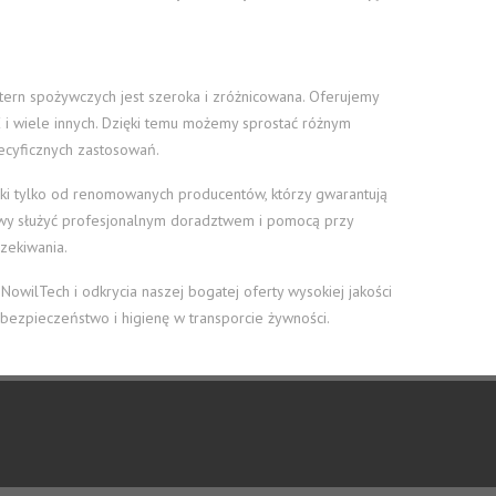
stern spożywczych jest szeroka i zróżnicowana. Oferujemy
TFE i wiele innych. Dzięki temu możemy sprostać różnym
ecyficznych zastosowań.
lki tylko od renomowanych producentów, którzy gwarantują
towy służyć profesjonalnym doradztwem i pomocą przy
zekiwania.
owilTech i odkrycia naszej bogatej oferty wysokiej jakości
bezpieczeństwo i higienę w transporcie żywności.