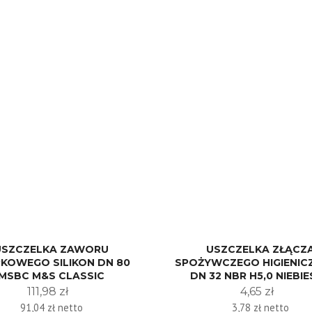
USZCZELKA ZAWORU
USZCZELKA ZŁĄCZ
KOWEGO SILIKON DN 80
SPOŻYWCZEGO HIGIENIC
MSBC M&S CLASSIC
DN 32 NBR H5,0 NIEBI
111,98 zł
4,65 zł
91,04 zł netto
3,78 zł netto