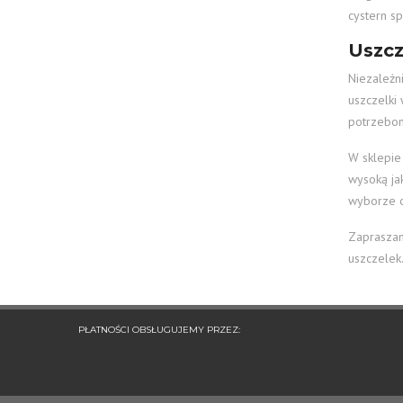
cystern s
Uszcz
Niezależn
uszczelki 
potrzebom
W sklepie
wysoką ja
wyborze o
Zapraszam
uszczelek
PŁATNOŚCI OBSŁUGUJEMY PRZEZ: