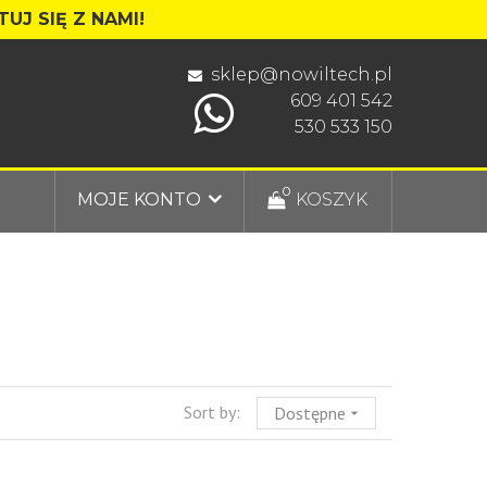
UJ SIĘ Z NAMI!
sklep@nowiltech.pl
609 401 542
530 533 150
0
MOJE KONTO
KOSZYK
Sort by:
Dostępne
arrow_drop_down