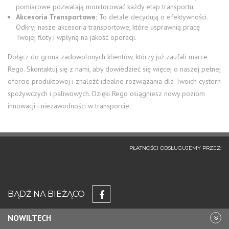
pomiarowe pozwalają monitorować każdy etap transportu.
Akcesoria Transportowe:
To detale decydują o efektywności.
Odkryj nasze akcesoria transportowe, które usprawnią pracę
Twojej floty i wpłyną na jakość operacji.
Dołącz do grona zadowolonych klientów, którzy już zaufali marce
Rego. Skontaktuj się z nami, aby dowiedzieć się więcej o naszej pełnej
ofercie produktowej i znaleźć idealne rozwiązania dla Twoich cystern
spożywczych i paliwowych. Dzięki Rego osiągniesz nowy poziom
innowacji i niezawodności w transporcie.
PŁATNOŚCI OBSŁUGUJEMY PRZEZ:
BĄDŹ NA BIEŻĄCO
NOWILTECH