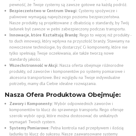
pewność, że Twoje cysterny są zawsze gotowe na każdą podróż.
Bezpieczeństwo w Centrum Uwagi:
Cysterny spożywcze i
paliwowe wymagają najwyższego poziomu bezpieczeństwa.
Nasze produkty są projektowane z dbałością o standardy, by Twój
ładunek był zawsze w pełni zabezpieczony podczas transportu.
Innowacje, które Kształtują Branżę:
Rego to więcej niż produkty -
to duch innowacji, który wpływa na przyszłość branży. Stawiamy na
nowoczesne technologie, by dostarczyć Ci komponenty, które nie
tylko spełniają Twoje oczekiwania, ale także tworzą nowe
standardy jakości.
Wszechstronność w Akcji:
Nasza oferta obejmuje różnorodne
produkty, od zaworów i komponentów po systemy pomiarowe i
akcesoria transportowe. Bez względu na Twoje indywidualne
potrzeby, mamy dla Ciebie idealne rozwiązania.
Nasza Ofera Produktowa Obejmuje:
Zawory i Komponenty:
Wybór odpowiednich zaworów i
komponentów to klucz do sprawnego transportu. Rego oferuje
szeroki wybór opcji, które można dostosować do unikalnych
wymagań Twoich cystern.
Systemy Pomiarowe:
Pełna kontrola nad przepływem i ilością
ładunku to klucz do sukcesu. Nasze zaawansowane systemy