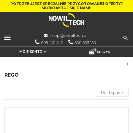
POTRZEBUJESZ SPECJALNIE PRZYGOTOWANEJ OFERTY?
SKONTAKTUJ SIĘ Z NAMI!
sklep@nowiltech.pl
menu
609 401 542
530 533 150
0
MOJE KONTO
KOSZYK
add
REGO
Dostępne
arrow_drop_down