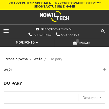
POTRZEBUJESZ SPECJALNIE PRZYGOTOWANEJ OFERTY?
SKONTAKTUJ SIĘ Z NAMI!
sklep@nowiltech.pl
menu
609 401 542
530 533 150
0
MOJE KONTO
KOSZYK
Strona główna
Węże
Do pary
WĘŻE
add
DO PARY
Dostępne
arrow_drop_down