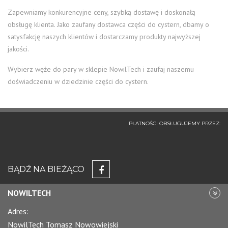
Zapewniamy konkurencyjne ceny, szybką dostawę i doskonałą
obsługę klienta. Jako zaufany dostawca części do cystern, dbamy o
satysfakcję naszych klientów i dostarczamy produkty najwyższej
jakości.
Wybierz węże do pary w sklepie NowilTech i zaufaj naszemu
doświadczeniu w dziedzinie części do cystern.
PŁATNOŚCI OBSŁUGUJEMY PRZEZ:
BĄDŹ NA BIEŻĄCO
NOWILTECH
Adres:
NowilTech Tomasz Nowowiejski