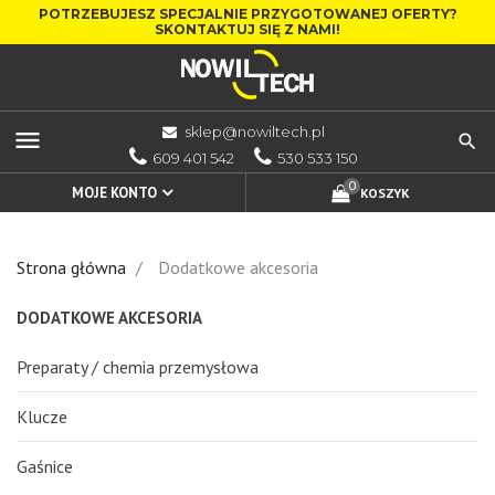
POTRZEBUJESZ SPECJALNIE PRZYGOTOWANEJ OFERTY?
SKONTAKTUJ SIĘ Z NAMI!
sklep@nowiltech.pl
menu
609 401 542
530 533 150
0
MOJE KONTO
KOSZYK
Strona główna
Dodatkowe akcesoria
DODATKOWE AKCESORIA
Preparaty / chemia przemysłowa
Klucze
Gaśnice