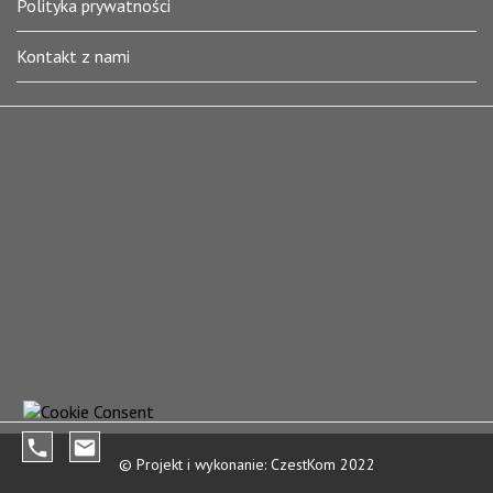
Polityka prywatności
Kontakt z nami
phone
mail
© Projekt i wykonanie: CzestKom 2022