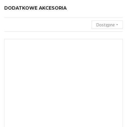
DODATKOWE AKCESORIA
Dostępne
arrow_drop_down