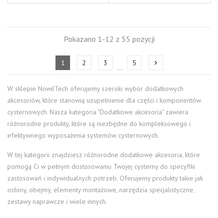
Pokazano 1-12 z 55 pozycji
1
2
3
5
chevron_right
…
W sklepie NowilTech oferujemy szeroki wybór dodatkowych
akcesoriów, które stanowią uzupełnienie dla części i komponentów
cysternowych. Nasza kategoria "Dodatkowe akcesoria" zawiera
różnorodne produkty, które są niezbędne do kompleksowego i
efektywnego wyposażenia systemów cysternowych.
W tej kategorii znajdziesz różnorodne dodatkowe akcesoria, które
pomogą Ci w pełnym dostosowaniu Twojej cysterny do specyfiki
zastosowań i indywidualnych potrzeb. Oferujemy produkty takie jak
osłony, obejmy, elementy montażowe, narzędzia specjalistyczne,
zestawy naprawcze i wiele innych.