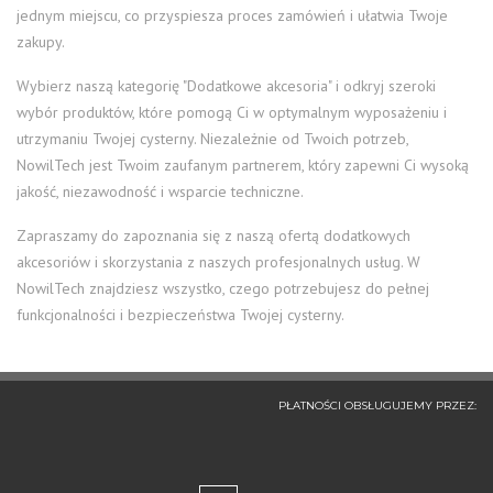
jednym miejscu, co przyspiesza proces zamówień i ułatwia Twoje
zakupy.
Wybierz naszą kategorię "Dodatkowe akcesoria" i odkryj szeroki
wybór produktów, które pomogą Ci w optymalnym wyposażeniu i
utrzymaniu Twojej cysterny. Niezależnie od Twoich potrzeb,
NowilTech jest Twoim zaufanym partnerem, który zapewni Ci wysoką
jakość, niezawodność i wsparcie techniczne.
Zapraszamy do zapoznania się z naszą ofertą dodatkowych
akcesoriów i skorzystania z naszych profesjonalnych usług. W
NowilTech znajdziesz wszystko, czego potrzebujesz do pełnej
funkcjonalności i bezpieczeństwa Twojej cysterny.
PŁATNOŚCI OBSŁUGUJEMY PRZEZ: