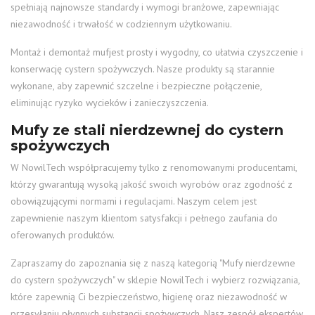
spełniają najnowsze standardy i wymogi branżowe, zapewniając
niezawodność i trwałość w codziennym użytkowaniu.
Montaż i demontaż mufjest prosty i wygodny, co ułatwia czyszczenie i
konserwację cystern spożywczych. Nasze produkty są starannie
wykonane, aby zapewnić szczelne i bezpieczne połączenie,
eliminując ryzyko wycieków i zanieczyszczenia.
Mufy ze stali nierdzewnej do cystern
spożywczych
W NowilTech współpracujemy tylko z renomowanymi producentami,
którzy gwarantują wysoką jakość swoich wyrobów oraz zgodność z
obowiązującymi normami i regulacjami. Naszym celem jest
zapewnienie naszym klientom satysfakcji i pełnego zaufania do
oferowanych produktów.
Zapraszamy do zapoznania się z naszą kategorią "Mufy nierdzewne
do cystern spożywczych" w sklepie NowilTech i wybierz rozwiązania,
które zapewnią Ci bezpieczeństwo, higienę oraz niezawodność w
przesyłaniu płynnych substancji spożywczych. Nasz zespół ekspertów