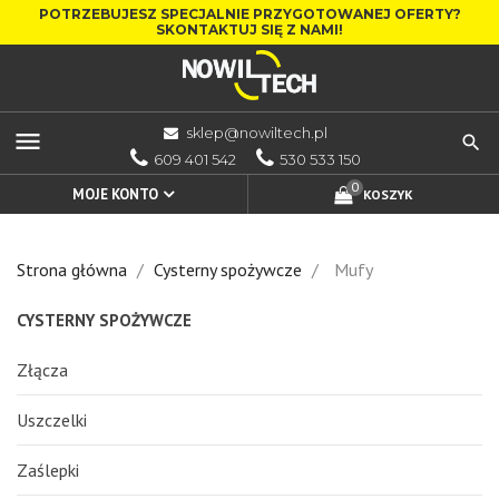
POTRZEBUJESZ SPECJALNIE PRZYGOTOWANEJ OFERTY?
SKONTAKTUJ SIĘ Z NAMI!
sklep@nowiltech.pl
menu
609 401 542
530 533 150
0
MOJE KONTO
KOSZYK
Strona główna
Cysterny spożywcze
Mufy
CYSTERNY SPOŻYWCZE
Złącza
Uszczelki
Zaślepki