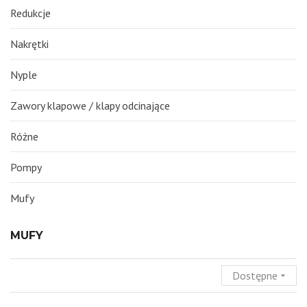
Redukcje
Nakrętki
Nyple
Zawory klapowe / klapy odcinające
Różne
Pompy
Mufy
MUFY
Dostępne
arrow_drop_down