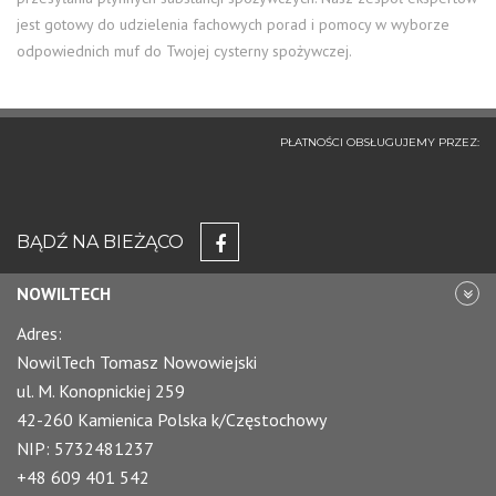
jest gotowy do udzielenia fachowych porad i pomocy w wyborze
odpowiednich muf do Twojej cysterny spożywczej.
PŁATNOŚCI OBSŁUGUJEMY PRZEZ:
BĄDŹ NA BIEŻĄCO
NOWILTECH
Adres:
NowilTech Tomasz Nowowiejski
ul. M. Konopnickiej 259
42-260 Kamienica Polska k/Częstochowy
NIP: 5732481237
+48 609 401 542