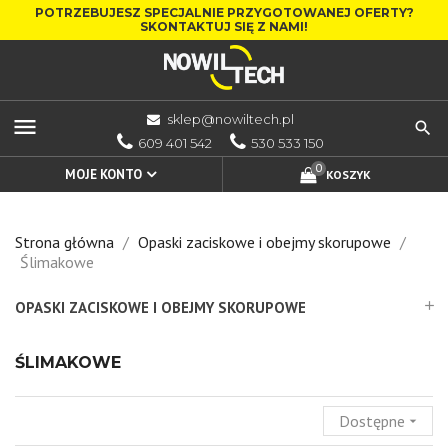
POTRZEBUJESZ SPECJALNIE PRZYGOTOWANEJ OFERTY?
SKONTAKTUJ SIĘ Z NAMI!
sklep@nowiltech.pl
menu
609 401 542
530 533 150
0
MOJE KONTO
KOSZYK
Strona główna
Opaski zaciskowe i obejmy skorupowe
Ślimakowe
OPASKI ZACISKOWE I OBEJMY SKORUPOWE
add
ŚLIMAKOWE
Dostępne
arrow_drop_down