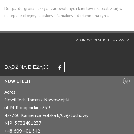
Dołącz do grona naszych zadowolonych klientów i zaopatrz się w
najlepsze obejmy zaciskowe ślimakowe dostępne na rynku.
PŁATNOŚCI OBSŁUGUJEMY PRZEZ:
BĄDŹ NA BIEŻĄCO
NOWILTECH
Adres:
NowilTech Tomasz Nowowiejski
ul. M. Konopnickiej 259
42-260 Kamienica Polska k/Częstochowy
NIP: 5732481237
+48 609 401 542