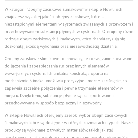
W kategorii "Obejmy zaciskowe ślimakowe" w sklepie NowilTech
znajdziesz wysokiej jakości obejmy zaciskowe, które są
niezastąpionymi elementami w systemach związanych z przewozem i
przechowywaniem substancji płynnych w cysternach. Oferujemy różne
rodzaje obejm zaciskowych ślimakowych, które charakteryzują się
doskonałą jakością wykonania oraz niezawodnością działania.
Obejmy zaciskowe ślimakowe to innowacyjne rozwiązanie stosowane
do łączenia i zabezpieczania rur oraz innych elementów
wewnętrznych cystern. Ich unikalna konstrukcja oparta na
mechanizmie ślimaka umożliwia precyzyjne i mocne zaciśnięcie, co
zapewnia szczelne połączenia i pewne trzymanie elementów w
miejscu. Dzięki temu, substancje płynne są transportowane i
przechowywane w sposób bezpieczny i niezawodny.
W sklepie NowilTech oferujemy szeroki wybór obejm zaciskowych
ślimakowych, które są dostępne w różnych rozmiarach i typach. Nasze
produkty są wykonane z trwałych materiałów, takich jak stal
nierdzewna czy stal węglowa, co zapewnia im wysoką odporność na