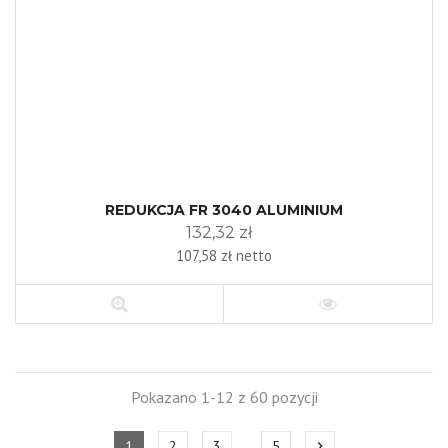
REDUKCJA FR 3040 ALUMINIUM
132,32 zł
107,58 zł netto
Pokazano 1-12 z 60 pozycji
1
2
3
5
chevron_right