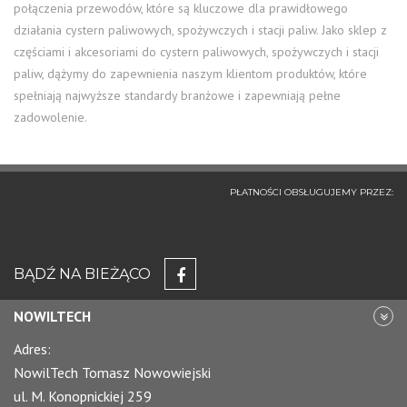
połączenia przewodów, które są kluczowe dla prawidłowego
działania cystern paliwowych, spożywczych i stacji paliw. Jako sklep z
częściami i akcesoriami do cystern paliwowych, spożywczych i stacji
paliw, dążymy do zapewnienia naszym klientom produktów, które
spełniają najwyższe standardy branżowe i zapewniają pełne
zadowolenie.
PŁATNOŚCI OBSŁUGUJEMY PRZEZ:
BĄDŹ NA BIEŻĄCO
NOWILTECH
Adres:
NowilTech Tomasz Nowowiejski
ul. M. Konopnickiej 259