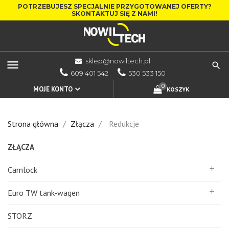
POTRZEBUJESZ SPECJALNIE PRZYGOTOWANEJ OFERTY?
SKONTAKTUJ SIĘ Z NAMI!
sklep@nowiltech.pl
menu
609 401 542
530 533 150
0
MOJE KONTO
KOSZYK
Strona główna
Złącza
Redukcje
ZŁĄCZA
Camlock
add
Euro TW tank-wagen
add
STORZ