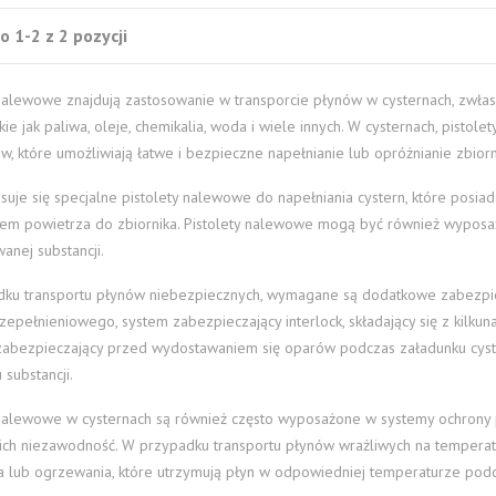
 1-2 z 2 pozycji
 nalewowe znajdują zastosowanie w transporcie płynów w cysternach, zwłas
kie jak paliwa, oleje, chemikalia, woda i wiele innych. W cysternach, pist
, które umożliwiają łatwe i bezpieczne napełnianie lub opróżnianie zbiorn
osuje się specjalne pistolety nalewowe do napełniania cystern, które posi
iem powietrza do zbiornika. Pistolety nalewowe mogą być również wyposaż
wanej substancji.
ku transportu płynów niebezpiecznych, wymagane są dodatkowe zabezpiec
zepełnieniowego, system zabezpieczający interlock, składający się z kilku
abezpieczający przed wydostawaniem się oparów podczas załadunku cyst
substancji.
 nalewowe w cysternach są również często wyposażone w systemy ochrony p
ich niezawodność. W przypadku transportu płynów wrażliwych na temperat
a lub ogrzewania, które utrzymują płyn w odpowiedniej temperaturze podc