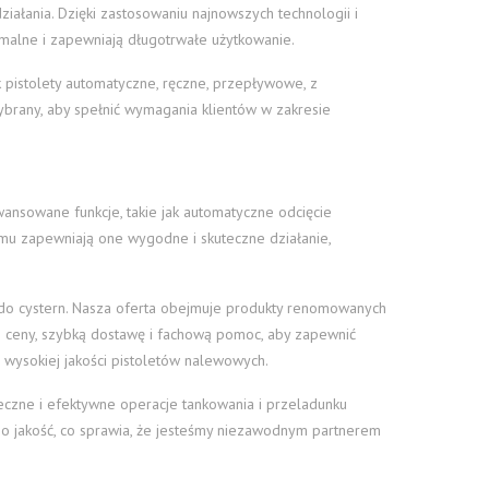
ziałania. Dzięki zastosowaniu najnowszych technologii i
emalne i zapewniają długotrwałe użytkowanie.
ak pistolety automatyczne, ręczne, przepływowe, z
ybrany, aby spełnić wymagania klientów w zakresie
nsowane funkcje, takie jak automatyczne odcięcie
temu zapewniają one wygodne i skuteczne działanie,
e do cystern. Nasza oferta obejmuje produkty renomowanych
e ceny, szybką dostawę i fachową pomoc, aby zapewnić
wysokiej jakości pistoletów nalewowych.
eczne i efektywne operacje tankowania i przeladunku
i o jakość, co sprawia, że jesteśmy niezawodnym partnerem