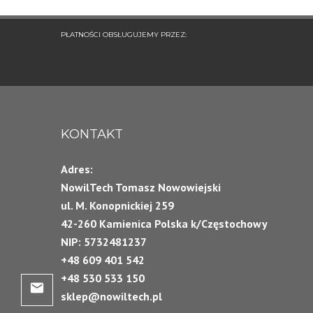
PŁATNOŚCI OBSŁUGUJEMY PRZEZ:
KONTAKT
Adres:
NowilTech Tomasz Nowowiejski
ul. M. Konopnickiej 259
42-260 Kamienica Polska k/Częstochowy
NIP: 5732481237
+48 609 401 542
+48 530 533 150
mail
sklep@nowiltech.pl