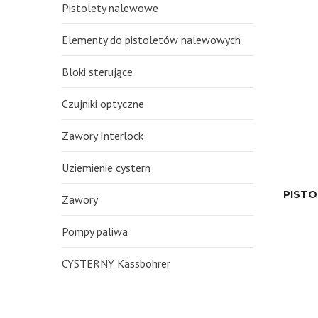
Pistolety nalewowe
Elementy do pistoletów nalewowych
Bloki sterujące
Czujniki optyczne
Zawory Interlock
Uziemienie cystern
PISTO
Zawory
Pompy paliwa
CYSTERNY Kässbohrer