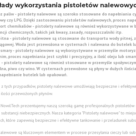
łady wykorzystania pistoletów nalewowyc
z paliw - pistolety nalewowe są szeroko stosowane do napełniania cys
wy czy LPG. Dzięki zastosowaniu pistoletów nalewowych, proces napeł
ort chemikaliów - pistolety nalewowe są również wykorzystywane w b
cji chemicznych, takich jak kwasy, zasady, rozpuszczalniki itp.
itna - pistolety nalewowe są stosowane do transportu wody pitnej, z
ągowej. Woda jest przewożona w cysternach i nalewana do butelek l
i smary - pistolety nalewowe są wykorzystywane w przemyśle motoryz
nim, proces napełniania jest szybki i precyzyjny, a ilość oleju lub sm
 - pistolety nalewowe są również stosowane w przemyśle spożywczym,
lna, piwo czy wino. W cysternach przewożone są płyny w dużych ilościa
napełnianie butelek lub opakowań.
z tych przypadków, pistolety nalewowe umożliwiają bezpieczne i efektywne
 ilości przewożonych płynów.
 NowilTech prezentujemy naszą szeroką gamę profesjonalnych pistoletów
 substancji niebezpiecznych. Nasza kategoria "Pistolety nalewowe" to miejsc
ch, które zapewnią bezpieczne i efektywne tankowanie i przeladunek subst
 nalewowe są kluczowym elementem w procesie przesyłania cieczy lub subs