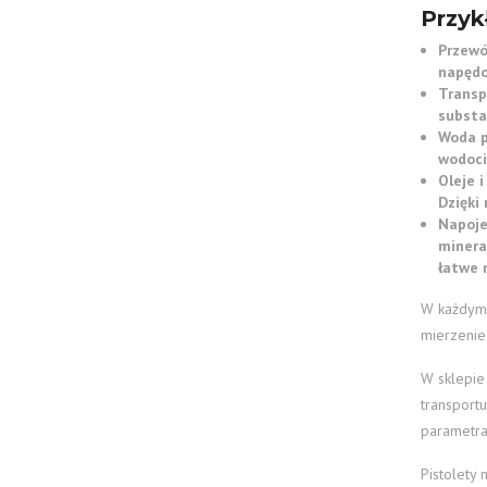
Przyk
Przewó
napędo
Transp
substan
Woda p
wodoci
Oleje 
Dzięki 
Napoje
minera
łatwe 
W każdym 
mierzenie
W sklepie
transportu
parametra
Pistolety