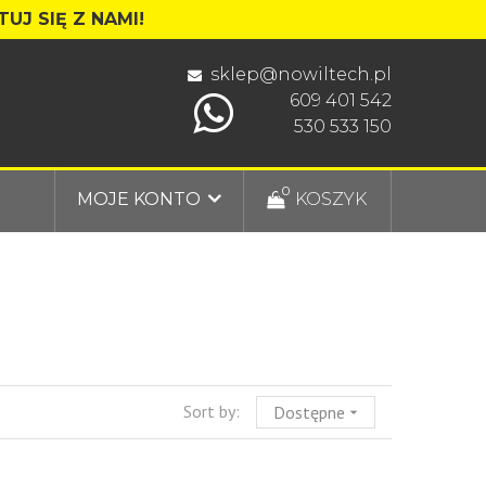
UJ SIĘ Z NAMI!
sklep@nowiltech.pl
609 401 542
530 533 150
0
MOJE KONTO
KOSZYK
Sort by:
Dostępne
arrow_drop_down