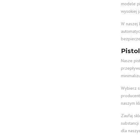
modele pis
wysokiej 
W naszej k
automatyc
bezpiecze
Pisto
Nasze pis
przepływu
minimaliz
Wybierz s
producent
naszym kl
Zaufaj sk
substancj
dla naszyc