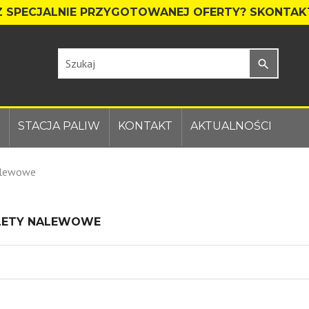
 SPECJALNIE PRZYGOTOWANEJ OFERTY?
SKONTAKT
search
STACJA PALIW
KONTAKT
AKTUALNOŚCI
alewowe
LETY NALEWOWE