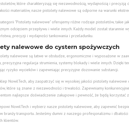
toletów, które charakteryzują się niezawodnością, wydajnością i precyzją d
jakości materiałów, nasze pistolety nalewowe są odporne na warunki ekstr
ategorii "Pistolety nalewowe" oferujemy różne rodzaje pistoletów, takie j
znym odcięciem przepływu i wiele innych. Każdy model został starannie w
ństwa, precyzji i wydajności tankowania i przeladunku.
lety nalewowe do cystern spożywczych
tolety nalewowe są łatwe w obsłudze, ergonomiczne i wyposażone w zaawa
, precyzyjna regulacja strumienia, systemy blokady i wiele innych. Dzięki 
ując ryzyko wycieków i zapewniając precyzyjne dozowanie substancji.
klep NowilTech, aby zaopatrzyć się w wysokiej jakości pistolety nalewow
ów, które są znane z niezawodności i trwałości. Zapewniamy konkurencyjn
ientom najlepsze doświadczenie zakupowe i pewność, że będą korzystać z 
lepowi NowilTech i wybierz nasze pistolety nalewowe, aby zapewnić bezpi
i w branży transportu. Jesteśmy dumni z naszego profesjonalizmu i dbałośc
h klientów.