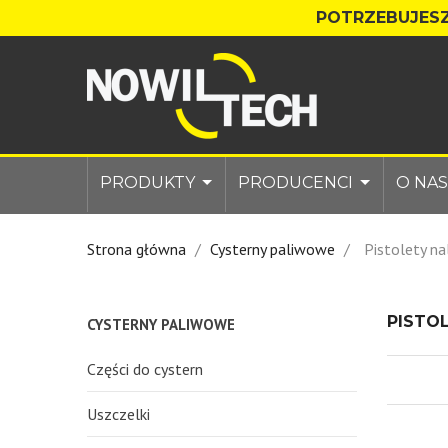
POTRZEBUJESZ
PRODUKTY
PRODUCENCI
O NAS
Strona główna
Cysterny paliwowe
Pistolety n
PISTO
CYSTERNY PALIWOWE
Części do cystern
Uszczelki