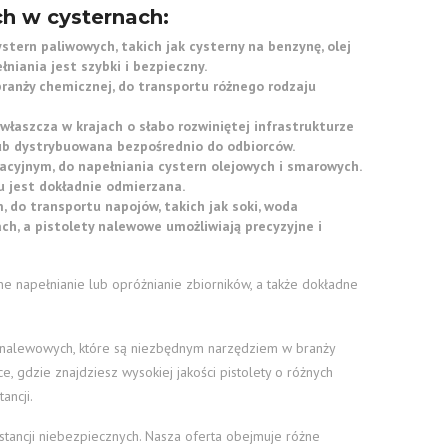
h w cysternach:
tern paliwowych, takich jak cysterny na benzynę, olej
niania jest szybki i bezpieczny.
ranży chemicznej, do transportu różnego rodzaju
właszcza w krajach o słabo rozwiniętej infrastrukturze
ub dystrybuowana bezpośrednio do odbiorców.
acyjnym, do napełniania cystern olejowych i smarowych.
aru jest dokładnie odmierzana.
 do transportu napojów, takich jak soki, woda
ch, a pistolety nalewowe umożliwiają precyzyjne i
 napełnianie lub opróżnianie zbiorników, a także dokładne
 nalewowych, które są niezbędnym narzędziem w branży
e, gdzie znajdziesz wysokiej jakości pistolety o różnych
ancji.
tancji niebezpiecznych. Nasza oferta obejmuje różne