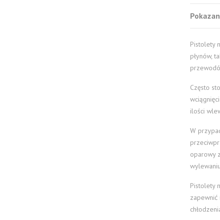
Pokazano
Pistolety
płynów, ta
przewodów
Często st
wciągnięc
ilości wle
W przypad
przeciwpr
oparowy z
wylewaniu 
Pistolety
zapewnić 
chłodzeni