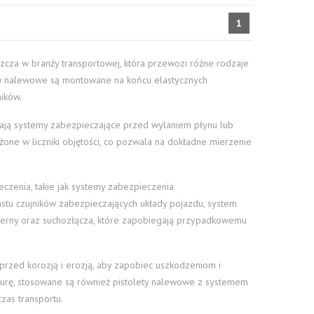
1
zcza w branży transportowej, która przewozi różne rodzaje
olety nalewowe są montowane na końcu elastycznych
ików.
adają systemy zabezpieczające przed wylaniem płynu lub
one w liczniki objętości, co pozwala na dokładne mierzenie
zenia, takie jak systemy zabezpieczenia
nastu czujników zabezpieczających układy pojazdu, system
erny oraz suchozłącza, które zapobiegają przypadkowemu
rzed korozją i erozją, aby zapobiec uszkodzeniom i
urę, stosowane są również pistolety nalewowe z systemem
zas transportu.